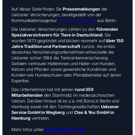
Auf dieser Seite finden Sie
Pressemeldungen
der
Uelzener Versicherungen, bereitgestellt von der
Kommunikationsagentur
k
eySquare Network
aus Berlin.
Die Uelzener Versicherungen zählen zu den
führenden
Spezialversicherern für Tiere in Deutschland
. Sie
wurden 1873 gegründet und blicken nunmehr auf
über 150
Jahre Tradition und Partnerschaft
zurück. Als erstes
deutsches Versicherungsunternehmen entwickelte die
Uelzener schon 1984 die Tierkrankenversicherung.
Seitdem vertrauen Halterinnen und Halter von Hunden,
Katzen und Pferden sowie gewerbliche Kundinnen und
Kunden wie Hundeschulen oder Pferdebetriebe auf deren
Expertise.
Das Unternehmen hat mit seinen
rund 350
Mitarbeitenden
den Stammsitz im niedersächsischen
Uelzen. Darüber hinaus ist es u.a. mit Büros in Berlin und
Hamburg sowie mit den Tochtergesellschaften
Uelzener
Service GmbH in Wegberg
und
Cleo & You GmbH in
Hamburg
vertreten.
Mehr Infos unter:
https://uelzener.de