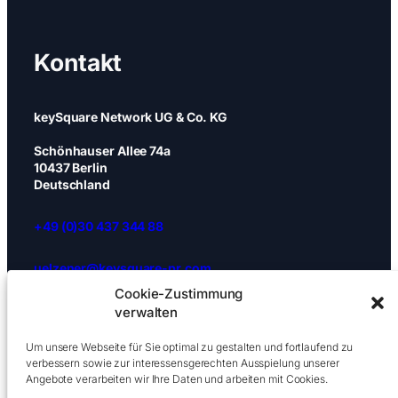
Kontakt
keySquare Network UG & Co. KG
Schönhauser Allee 74a
10437 Berlin
Deutschland
+49 (0)30 437 344 88
uelzener@keysquare-pr.com
Cookie-Zustimmung
Impressum
|
Datenschutz
|
Cookies
verwalten
Um unsere Webseite für Sie optimal zu gestalten und fortlaufend zu
verbessern sowie zur interessensgerechten Ausspielung unserer
Angebote verarbeiten wir Ihre Daten und arbeiten mit Cookies.